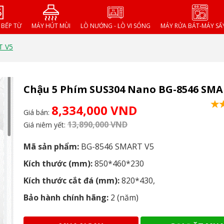
- BẾP TỪ
MÁY HÚT MÙI
LÒ NƯỚNG - LÒ VI SÓNG
MÁY RỬA BÁT-MÁY SẤ
T V5
Chậu 5 Phím SUS304 Nano BG-8546 SMA
8,334,000 VND
Giá bán:
13,890,000 VND
Giá niêm yết:
Mã sản phẩm:
BG-8546 SMART V5
Kích thước (mm):
850
*460*230
Kích thước cắt đá (mm):
820
*430,
Bảo hành chính hãng:
2 (năm)