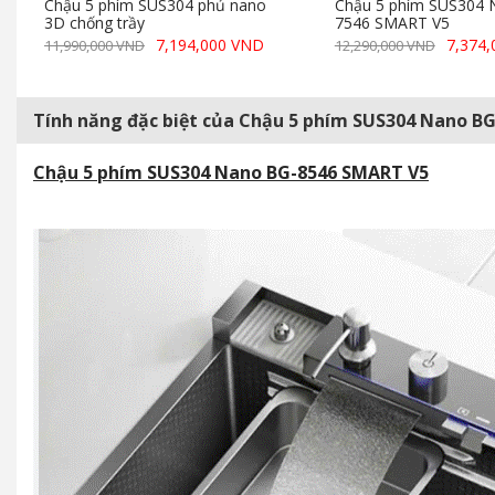
Chậu 5 phím SUS304 phủ nano
Chậu 5 phím SUS304 
3D chống trầy
7546 SMART V5
7,194,000 VND
7,374
11,990,000 VND
12,290,000 VND
Tính năng đặc biệt của Chậu 5 phím SUS304 Nano B
Chậu 5 phím SUS304 Nano BG-8546 SMART V5