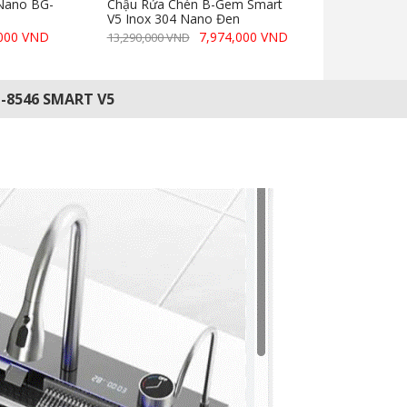
Nano BG-
Chậu Rửa Chén B-Gem Smart
V5 Inox 304 Nano Đen
,000 VND
7,974,000 VND
13,290,000 VND
G-8546 SMART V5