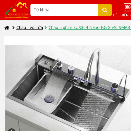
BẾP ĐIỆN 
Chậu - vòi rửa
Chậu 5 phím SUS304 Nano BG-8546 SMAR