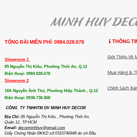
THÔNG TI
TỔNG ĐÀI MIỄN PHÍ: 0984.028.678
Giới Thiệu Về 
Showroom 1
85 Nguyễn Thị Kiêu, Phường Thới An, Q.12
Mua Hàng & T
Điện thoại: 0984.028.678
Showroom 2
Chính Sách Bá
18A Nguyễn Ảnh Thủ, Phường Hiệp Thành , Q.12
Điện thoại: 0938.738.068
CÔNG TY TNHHTM DV MI
NH HUY DECOR
Địa Chỉ:
85 Nguyễn Thị Kiêu , Phường Thới An,
Quận 12, TP.HCM
Email:
decorminhhuy@gmail.com
Giấy Chứng Nhận ĐKKD số:0315746948 do sở Đầu