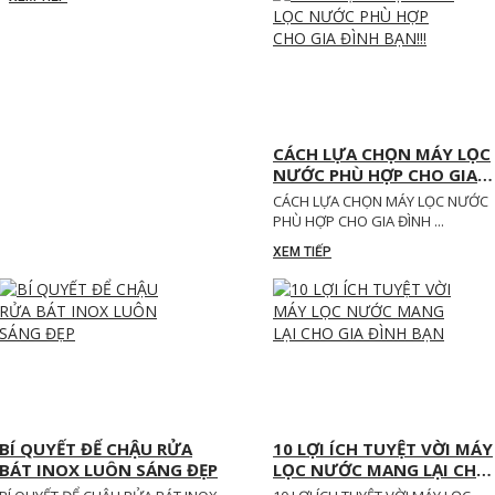
CÁCH LỰA CHỌN MÁY LỌC
NƯỚC PHÙ HỢP CHO GIA
ĐÌNH BẠN!!!
CÁCH LỰA CHỌN MÁY LỌC NƯỚC
PHÙ HỢP CHO GIA ĐÌNH ...
XEM TIẾP
BÍ QUYẾT ĐỂ CHẬU RỬA
10 LỢI ÍCH TUYỆT VỜI MÁY
BÁT INOX LUÔN SÁNG ĐẸP
LỌC NƯỚC MANG LẠI CHO
GIA ĐÌNH BẠN