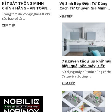
KÉT SẮT THÔNG MINH
Vệ Sinh Bếp Điện Từ Đúng
CHÍNH HÃNG - AN TOÀN
Cách Từ Chuyên Gia Minh
TỐI ĐA, BẢO VỆ TÀI SẢN
Huy Decor
Trong thời đại công nghệ 4.0, nhu
XEM TIẾP
CHUẨN CÔNG NGHỆ 4.0
cầu bảo vệ tài ...
XEM TIẾP
7 nguyên tắc giúp khử mùi
hiệu quả, bền máy, tiết
kiệm điện
Sử dụng máy hút mùi đúng cách:
7 nguyên tắc giúp ...
XEM TIẾP