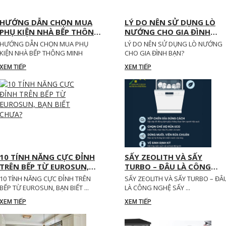
HƯỚNG DẪN CHỌN MUA
LÝ DO NÊN SỬ DỤNG LÒ
PHỤ KIỆN NHÀ BẾP THÔNG
NƯỚNG CHO GIA ĐÌNH
MINH
BẠN?
HƯỚNG DẪN CHỌN MUA PHỤ
LÝ DO NÊN SỬ DỤNG LÒ NƯỚNG
KIỆN NHÀ BẾP THÔNG MINH
CHO GIA ĐÌNH BẠN?
XEM TIẾP
XEM TIẾP
10 TÍNH NĂNG CỰC ĐỈNH
SẤY ZEOLITH VÀ SẤY
TRÊN BẾP TỪ EUROSUN,
TURBO – ĐÂU LÀ CÔNG
BẠN BIẾT CHƯA?
NGHỆ SẤY KHÔ TỐT NHẤT
10 TÍNH NĂNG CỰC ĐỈNH TRÊN
SẤY ZEOLITH VÀ SẤY TURBO – ĐÂ
BẾP TỪ EUROSUN, BẠN BIẾT ...
LÀ CÔNG NGHỆ SẤY ...
XEM TIẾP
XEM TIẾP