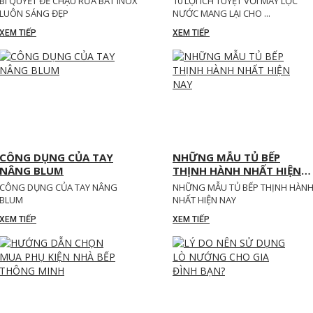
BÍ QUYẾT ĐỂ CHẬU RỬA BÁT INOX
10 LỢI ÍCH TUYỆT VỜI MÁY LỌC
LUÔN SÁNG ĐẸP
NƯỚC MANG LẠI CHO ...
XEM TIẾP
XEM TIẾP
CÔNG DỤNG CỦA TAY
NHỮNG MẪU TỦ BẾP
NÂNG BLUM
THỊNH HÀNH NHẤT HIỆN
NAY
CÔNG DỤNG CỦA TAY NÂNG
NHỮNG MẪU TỦ BẾP THỊNH HÀN
BLUM
NHẤT HIỆN NAY
XEM TIẾP
XEM TIẾP