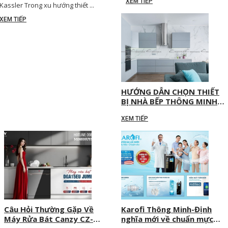
XEM TIẾP
Toàn Tuyệt Đối
năm 2025?
Kassler Trong xu hướng thiết ...
XEM TIẾP
HƯỚNG DẪN CHỌN THIẾT
BỊ NHÀ BẾP THÔNG MINH
PHÙ HỢP CHO TỪNG LOẠI
XEM TIẾP
CĂN HỘ
Câu Hỏi Thường Gặp Về
Karofi Thông Minh-Định
Máy Rửa Bát Canzy CZ-
nghĩa mới về chuẩn mực