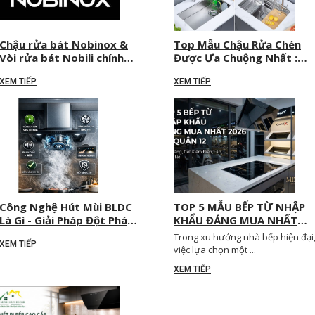
Chậu rửa bát Nobinox &
Top Mẫu Chậu Rửa Chén
Vòi rửa bát Nobili chính
Được Ưa Chuộng Nhất :
hãng | Minh Huy Decor
Sang Trọng Và Bền Bỉ
XEM TIẾP
XEM TIẾP
Công Nghệ Hút Mùi BLDC
TOP 5 MẪU BẾP TỪ NHẬP
Là Gì - Giải Pháp Đột Phá
KHẨU ĐÁNG MUA NHẤT
Cho Không Gian Bếp Hiện
2026 TẠI QUẬN 12
Trong xu hướng nhà bếp hiện đại
XEM TIẾP
Đại
việc lựa chọn một ...
XEM TIẾP