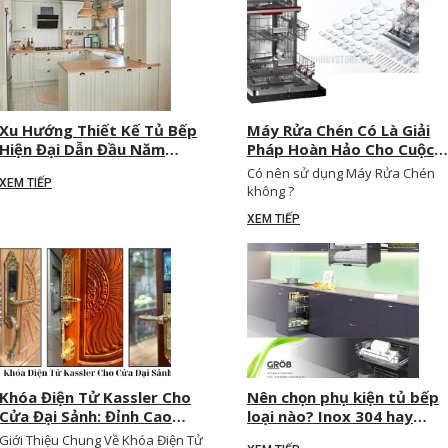
Xu Hướng Thiết Kế Tủ Bếp
Máy Rửa Chén Có Là Giải
Hiện Đại Dẫn Đầu Năm
Pháp Hoàn Hảo Cho Cuộc
2025
Sống Hiện Đại
Có nên sử dụng Máy Rửa Chén
XEM TIẾP
không ?
XEM TIẾP
Khóa Điện Tử Kassler Cho
Nên chọn phụ kiện tủ bếp
Cửa Đại Sảnh: Đỉnh Cao
loại nào? Inox 304 hay
Của Sự Sang Trọng & An
nhôm? Hãng nào tốt nhất
Giới Thiệu Chung Về Khóa Điện Tử