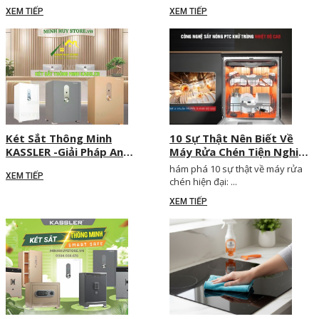
DGA15EU JUMBO
lọc nước tại Việt Nam
XEM TIẾP
XEM TIẾP
Két Sắt Thông Minh
10 Sự Thật Nên Biết Về
KASSLER -Giải Pháp An
Máy Rửa Chén Tiện Nghi
Toàn Đẳng Cấp Cho Mọi
Cho Mọi Gia Đình
hám phá 10 sự thật về máy rửa
XEM TIẾP
Gia Đình và Doanh Nghiệp
chén hiện đại: ...
XEM TIẾP