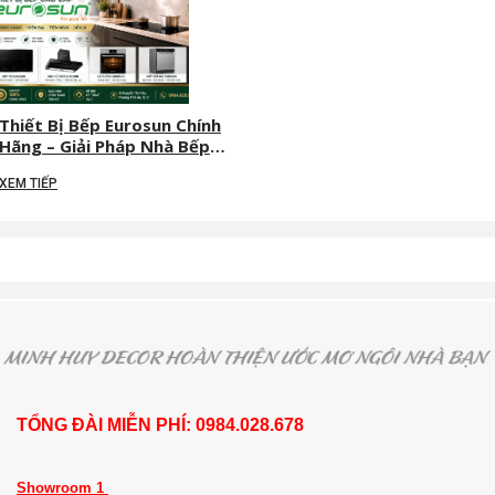
Thiết Bị Bếp Eurosun Chính
Hãng – Giải Pháp Nhà Bếp
Cao Cấp Cho Gia Đình Hiện
XEM TIẾP
Đại | Minh Huy Decor
TỔNG ĐÀI MIỄN PHÍ: 0984.028.678
Showroom 1