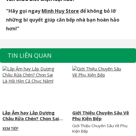
"
Hãy gọi ngay
Minh Huy Store
để không bỏ lỡ
những bí quyết giúp căn bếp nhà bạn hoàn hảo
hơn!"
TIN LIÊN QUAN
Lắp Âm hay Lắp Dương
Giới Thiệu Chuyên Sâu Về
Chậu Rửa Chén? Chọn Sai
Phụ Kiện Bếp
Là Hối Hận Cả Chục Năm!
Giới Thiệu Chuyên Sâu Về Phụ
XEM TIẾP
Kiện Bếp