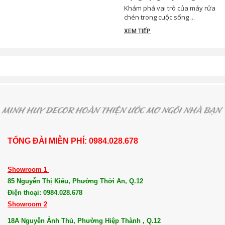
gian và nâng tầm cuộc
Khám phá vai trò của máy rửa
sống gia đình
chén trong cuộc sống ...
XEM TIẾP
TỔNG ĐÀI MIỄN PHÍ: 0984.028.678
Showroom 1
85 Nguyễn Thị Kiêu, Phường Thới An, Q.12
Điện thoại: 0984.028.678
Showroom 2
18A Nguyễn Ảnh Thủ, Phường Hiệp Thành , Q.12