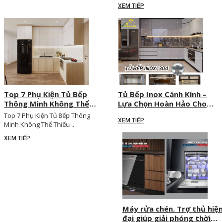
XEM TIẾP
Top 7 Phụ Kiện Tủ Bếp
Tủ Bếp Inox Cánh Kính –
Thông Minh Không Thể
Lựa Chọn Hoàn Hảo Cho
Thiếu Cho Căn Bếp Hiện Đại
Căn Bếp Hiện Đại
Top 7 Phụ Kiện Tủ Bếp Thông
XEM TIẾP
Minh Không Thể Thiếu ...
XEM TIẾP
Máy rửa chén. Trợ thủ hiệ
đại giúp giải phóng thời