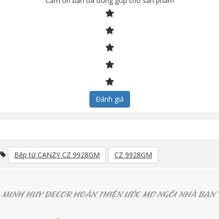
Cảm ơn bạn đã đóng góp cho sản phẩm
Đánh giá
Bếp từ CANZY CZ 9928GM
CZ 9928GM